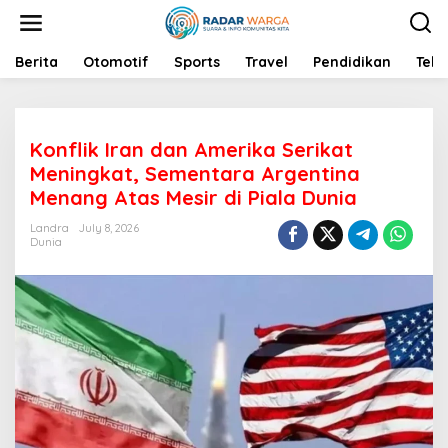
S
k
i
p
Berita
Otomotif
Sports
Travel
Pendidikan
Tekn
t
o
c
o
Konflik Iran dan Amerika Serikat
n
t
Meningkat, Sementara Argentina
e
Menang Atas Mesir di Piala Dunia
n
t
Landra
July 8, 2026
Dunia