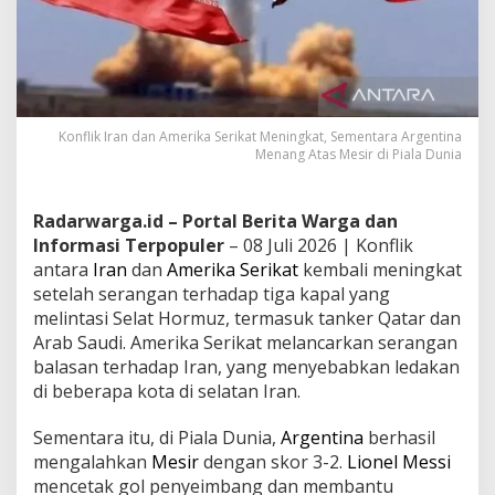
Konflik Iran dan Amerika Serikat Meningkat, Sementara Argentina
Menang Atas Mesir di Piala Dunia
Radarwarga.id – Portal Berita Warga dan
Informasi Terpopuler
– 08 Juli 2026 | Konflik
antara
Iran
dan
Amerika Serikat
kembali meningkat
setelah serangan terhadap tiga kapal yang
melintasi Selat Hormuz, termasuk tanker Qatar dan
Arab Saudi. Amerika Serikat melancarkan serangan
balasan terhadap Iran, yang menyebabkan ledakan
di beberapa kota di selatan Iran.
Sementara itu, di Piala Dunia,
Argentina
berhasil
mengalahkan
Mesir
dengan skor 3-2.
Lionel Messi
mencetak gol penyeimbang dan membantu