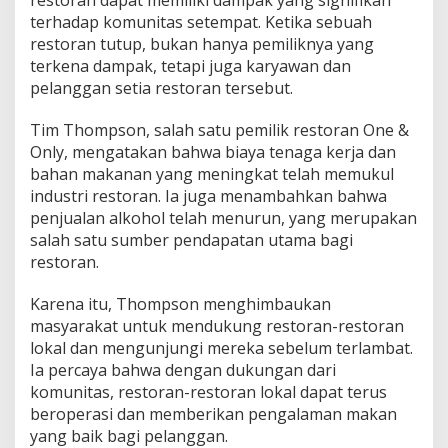
terhadap komunitas setempat. Ketika sebuah
restoran tutup, bukan hanya pemiliknya yang
terkena dampak, tetapi juga karyawan dan
pelanggan setia restoran tersebut.
Tim Thompson, salah satu pemilik restoran One &
Only, mengatakan bahwa biaya tenaga kerja dan
bahan makanan yang meningkat telah memukul
industri restoran. Ia juga menambahkan bahwa
penjualan alkohol telah menurun, yang merupakan
salah satu sumber pendapatan utama bagi
restoran.
Karena itu, Thompson menghimbaukan
masyarakat untuk mendukung restoran-restoran
lokal dan mengunjungi mereka sebelum terlambat.
Ia percaya bahwa dengan dukungan dari
komunitas, restoran-restoran lokal dapat terus
beroperasi dan memberikan pengalaman makan
yang baik bagi pelanggan.