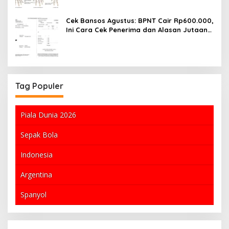
Cek Bansos Agustus: BPNT Cair Rp600.000,
Ini Cara Cek Penerima dan Alasan Jutaan
KPM Dicoret
Tag Populer
Piala Dunia 2026
Sepak Bola
Indonesia
Argentina
Spanyol