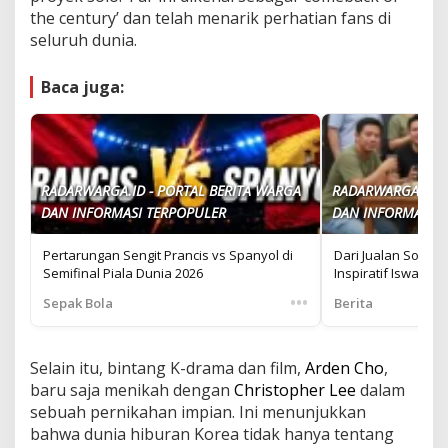
the century’ dan telah menarik perhatian fans di
seluruh dunia.
Baca juga:
RADARWARGA.ID - PORTAL BERITA WARGA
RADARWARGA.ID -
DAN INFORMASI TERPOPULER
DAN INFORMASI T
Pertarungan Sengit Prancis vs Spanyol di
Dari Jualan Soto 
Semifinal Piala Dunia 2026
Inspiratif Iswahyu
•••
Sepak Bola
Berita
Selain itu, bintang K-drama dan film,
Arden Cho
,
baru saja menikah dengan
Christopher Lee
dalam
sebuah pernikahan impian. Ini menunjukkan
bahwa dunia hiburan Korea tidak hanya tentang