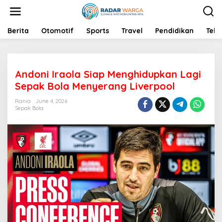
S
k
i
p
Berita
Otomotif
Sports
Travel
Pendidikan
Tekn
t
o
c
o
Andoni Iraola Siap Menghidupkan Lagi
n
t
Sepak Bola Menyerang Liverpool
e
n
Rania
June 4, 2026
Sepak Bola
t