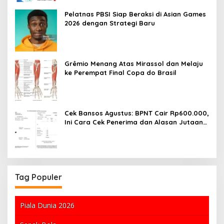
Pelatnas PBSI Siap Beraksi di Asian Games
2026 dengan Strategi Baru
Grêmio Menang Atas Mirassol dan Melaju
ke Perempat Final Copa do Brasil
Cek Bansos Agustus: BPNT Cair Rp600.000,
Ini Cara Cek Penerima dan Alasan Jutaan
KPM Dicoret
Tag Populer
Piala Dunia 2026