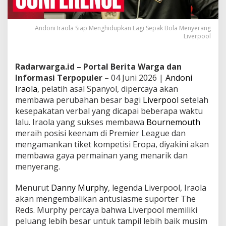
Andoni Iraola Siap Menghidupkan Lagi Sepak Bola Menyerang
Liverpool
Radarwarga.id – Portal Berita Warga dan
Informasi Terpopuler
– 04 Juni 2026 |
Andoni
Iraola
, pelatih asal Spanyol, dipercaya akan
membawa perubahan besar bagi
Liverpool
setelah
kesepakatan verbal yang dicapai beberapa waktu
lalu. Iraola yang sukses membawa
Bournemouth
meraih posisi keenam di Premier League dan
mengamankan tiket kompetisi Eropa, diyakini akan
membawa gaya permainan yang menarik dan
menyerang.
Menurut
Danny Murphy
, legenda Liverpool, Iraola
akan mengembalikan antusiasme suporter The
Reds. Murphy percaya bahwa Liverpool memiliki
peluang lebih besar untuk tampil lebih baik musim