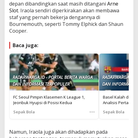
depan dibandingkan saat masih ditangani
Arne
Slot
. Iraola sendiri diperkirakan akan membawa
staf yang pernah bekerja dengannya di
Bournemouth, seperti Tommy Elphick dan Shaun
Cooper.
Baca juga:
RADARWARGA.ID - PORTAL BERITA WARGA
RADARWARGA.ID -
DAN INFORMASI TERPOPULER
DAN INFORMASI T
FC Seoul Pimpin Klasemen K League 1,
Basel Kalah di Kan
Jeonbuk Hyupsi di Posisi Kedua
Analisis Pertandin
•••
Sepak Bola
Sepak Bola
Namun, Iraola juga akan dihadapkan pada