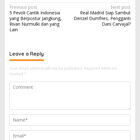
P
Previous post
Next post
5 Pevoli Cantik Indonesia
Real Madrid Siap Sambut
o
yang Berpostur Jangkung,
Denzel Dumfries, Pengganti
s
Rivan Nurmulki dan yang
Dani Carvajal?
Lain
t
n
a
Leave a Reply
v
i
Your email address will not be published.
Required fields are
marked
*
g
a
t
i
o
n