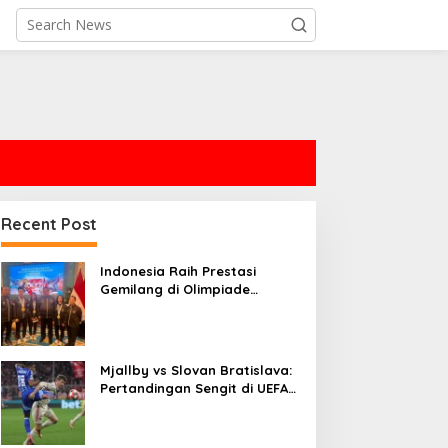
Recent Post
Indonesia Raih Prestasi
Gemilang di Olimpiade
Kecerdasan Buatan,
Sementara Perusahaan AI
Terbesar Dunia Menghadapi
Tantangan Besar
Mjallby vs Slovan Bratislava:
Pertandingan Sengit di UEFA
Champions League