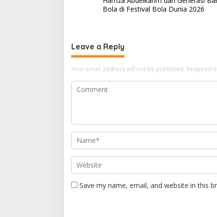
Hamza Abdelkarim dan Generasi Ba
o
Bola di Festival Bola Dunia 2026
s
t
n
Leave a Reply
a
Your email address will not be published.
Required f
v
i
g
a
t
i
o
n
Save my name, email, and website in this b