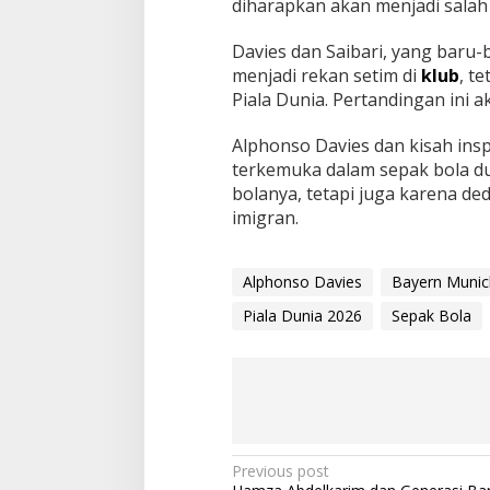
diharapkan akan menjadi salah
Davies dan Saibari, yang baru
menjadi rekan setim di
klub
, t
Piala Dunia. Pertandingan ini 
Alphonso Davies dan kisah ins
terkemuka dalam sepak bola du
bolanya, tetapi juga karena d
imigran.
Alphonso Davies
Bayern Munic
Piala Dunia 2026
Sepak Bola
P
Previous post