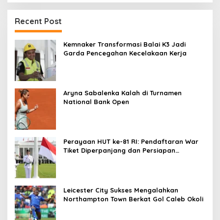
Recent Post
Kemnaker Transformasi Balai K3 Jadi
Garda Pencegahan Kecelakaan Kerja
Aryna Sabalenka Kalah di Turnamen
National Bank Open
Perayaan HUT ke-81 RI: Pendaftaran War
Tiket Diperpanjang dan Persiapan
Upacara
Leicester City Sukses Mengalahkan
Northampton Town Berkat Gol Caleb Okoli