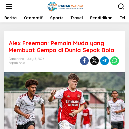
S
k
i
p
Berita
Otomotif
Sports
Travel
Pendidikan
Tekn
t
o
c
o
Alex Freeman: Pemain Muda yang
n
t
Membuat Gempa di Dunia Sepak Bola
e
n
Danendra
July 3, 2026
Sepak Bola
t