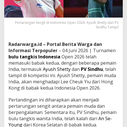
Pertarungan Sengit di Indonesia Open 2026: Ayush Shetty dan PV
Sindhu Tampil
Radarwarga.id – Portal Berita Warga dan
Informasi Terpopuler
– 04 Juni 2026 | Turnamen
bulu tangkis Indonesia
Open 2026 telah
memasuki babak kedua, dengan beberapa pemain
India, termasuk
Ayush Shetty
dan
PV Sindhu
, telah
tampil di kompetisi ini. Ayush Shetty, pemain muda
India, akan menghadapi Lee Cheuk Yiu dari Hong
Kong di babak kedua Indonesia Open 2026.
Pertandingan ini diharapkan akan menjadi
pertarungan sengit antara pemain muda dan
berpengalaman. Sementara itu, PV Sindhu, pemain
bulu tangkis wanita India, telah kalah dari
An Se-
Young
dari Korea Selatan di babak kedua.