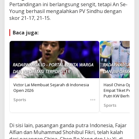
Pertandingan ini berlangsung sengit, tetapi An Se-
Young berhasil mengalahkan PV Sindhu dengan
skor 21-17, 21-15.
Baca juga:
RADARWARGA.ID - PORTAL BERITA WARGA
RADARWARGA.ID -
DAN INFORMASI TERPOPULER
DAN INFORMASI T
Victor Lai Membuat Sejarah di Indonesia
Hasil China Open 2
Open 2026
Empat Tiket Perempa
Putri KW Berhasil
•••
Sports
Sports
Di sisi lain, pasangan ganda putra Indonesia, Fajar
Alfian dan Muhammad Shohibul Fikri, telah kalah