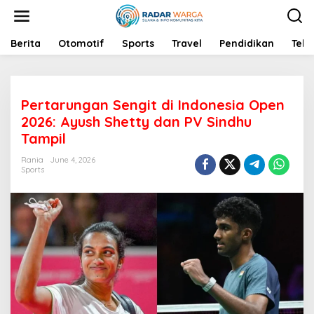
S
k
i
p
Berita
Otomotif
Sports
Travel
Pendidikan
Tekn
t
o
c
o
Pertarungan Sengit di Indonesia Open
n
t
2026: Ayush Shetty dan PV Sindhu
e
Tampil
n
t
Rania
June 4, 2026
Sports