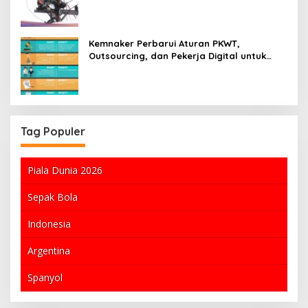
Kemnaker Perbarui Aturan PKWT,
Outsourcing, dan Pekerja Digital untuk
Seimbangkan Fleksibilitas Bisnis dan
Pelindungan Pekerja
Tag Populer
Piala Dunia 2026
Sepak Bola
Indonesia
Argentina
Spanyol