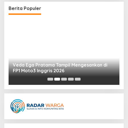
Berita Populer
an
Veda Ega Pratama Tampil Mengesankan di
F
r
FP1 Moto3 Inggris 2026
E