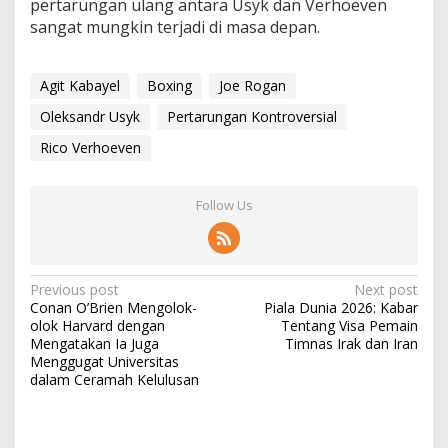
pertarungan ulang antara Usyk dan Verhoeven
sangat mungkin terjadi di masa depan.
Agit Kabayel
Boxing
Joe Rogan
Oleksandr Usyk
Pertarungan Kontroversial
Rico Verhoeven
Follow Us
P
Previous post
Next post
Conan O’Brien Mengolok-
Piala Dunia 2026: Kabar
o
olok Harvard dengan
Tentang Visa Pemain
s
Mengatakan Ia Juga
Timnas Irak dan Iran
Menggugat Universitas
t
dalam Ceramah Kelulusan
n
a