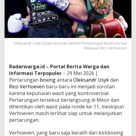
Oleksandr Usyk Dalam Sorotan Setelah Pertarungan Kontroversial
Melawan Rico Verhoeven
Radarwarga.id – Portal Berita Warga dan
Informasi Terpopuler
– 29 Mei 2026 |
Pertarungan
boxing
antara
Oleksandr Usyk
dan
Rico Verhoeven
baru-baru ini menjadi sorotan
karena keputusan wasit yang kontroversial.
Pertarungan tersebut berlangsung di Mesir dan
dihentikan oleh wasit pada ronde ke-11, meskipun
Verhoeven masih terlihat siap untuk melanjutkan
pertarungan.
Verhoeven, yang baru saja beralih dari kickboxing