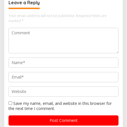
v
Leave a Reply
i
Your email address will not be published.
Required fields are
g
marked
*
a
t
i
o
n
Save my name, email, and website in this browser for
the next time I comment.