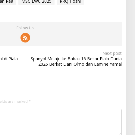
han Rea
MSC EWC 2025
RRQ Hoshi
Follow Us
Next post
 di Piala
Spanyol Melaju ke Babak 16 Besar Piala Dunia
2026 Berkat Dani Olmo dan Lamine Yamal
ields are marked
*