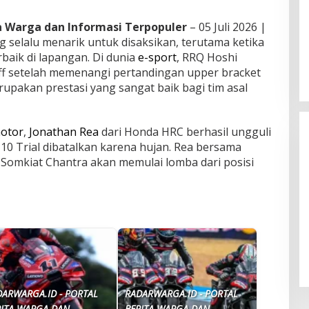
ta Warga dan Informasi Terpopuler
– 05 Juli 2026 |
selalu menarik untuk disaksikan, terutama ketika
baik di lapangan. Di dunia
e-sport
, RRQ Hoshi
off setelah memenangi pertandingan upper bracket
erupakan prestasi yang sangat baik bagi tim asal
otor
,
Jonathan Rea
dari Honda HRC berhasil ungguli
10 Trial dibatalkan karena hujan. Rea bersama
Somkiat Chantra akan memulai lomba dari posisi
Tahun 2026 Cair,
HJK Helsinki Siap Lawan
ima dan Nominal
Motherwell di UEFA Conference
League
DARWARGA.ID - PORTAL
RADARWARGA.ID - PORTAL
RITA WARGA DAN
BERITA WARGA DAN