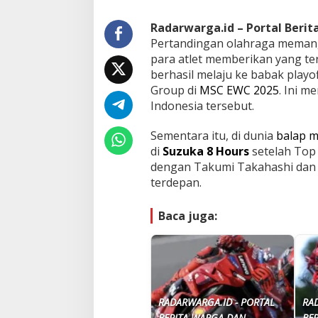
Radarwarga.id – Portal Beri
Pertandingan olahraga memang 
para atlet memberikan yang ter
berhasil melaju ke babak play
Group di
MSC EWC 2025
. Ini m
Indonesia tersebut.
Sementara itu, di dunia
balap m
di
Suzuka 8 Hours
setelah Top 
dengan Takumi Takahashi dan 
terdepan.
Baca juga:
Konflik Israel dan Iran Memanas,
KJP Plus Tahap 1 
Uganda Siap Kirim Pasukan ke
Cek Status Pener
Gaza
Bantuannya
RADARWARGA.ID - PORTAL
RA
BERITA WARGA DAN
BE