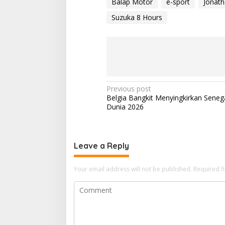
Balap Motor
e-sport
Jonat
Suzuka 8 Hours
P
Previous post
Belgia Bangkit Menyingkirkan Senegal
o
Dunia 2026
s
t
n
Leave a Reply
a
Your email address will not be published.
Required f
v
i
g
a