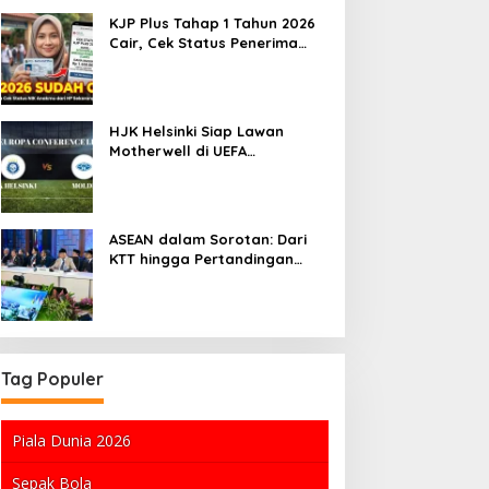
KJP Plus Tahap 1 Tahun 2026
Cair, Cek Status Penerima
dan Nominal Bantuannya
HJK Helsinki Siap Lawan
Motherwell di UEFA
Conference League
ASEAN dalam Sorotan: Dari
KTT hingga Pertandingan
Sepakbola
Tag Populer
Piala Dunia 2026
Sepak Bola