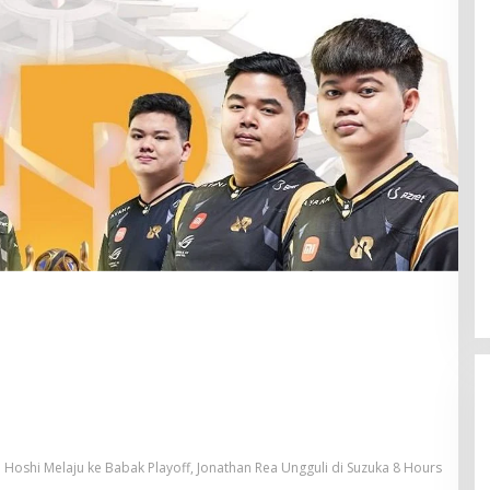
Hoshi Melaju ke Babak Playoff, Jonathan Rea Ungguli di Suzuka 8 Hours