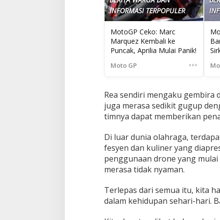
INFORMASI TERPOPULER
IN
MotoGP Ceko: Marc
Mo
Marquez Kembali ke
Bar
Puncak, Aprilia Mulai Panik!
Sir
Sia
•••
Moto GP
Mo
Rea sendiri mengaku gembira d
juga merasa sedikit gugup deng
timnya dapat memberikan penam
Di luar dunia olahraga, terdapat
fesyen dan kuliner yang diapre
penggunaan drone yang mulai
merasa tidak nyaman.
Terlepas dari semua itu, kita
dalam kehidupan sehari-hari. Ba