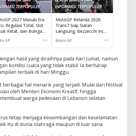
FORMASI TERPOPULER
INFORMASI TERPOPULER
toGP 2027 Masuki Era
MotoGP Belanda 2026:
u: Regulasi Total, Slot
Trans7 Siap Siaran
kuit Ketat, dan Bulega
Langsung, Bezzecchi Incar
p Hijrah
Ogura di Assen
•••
•••
to GP
Moto GP
engan hasil yang diraihnya pada hari Jumat, namun
an kondisi cuaca yang tidak stabil. Ia berharap
pilan terbaik di hari Minggu.
 berbagai hal menarik yang terjadi. Mulai dari festival
siasi oleh Menteri Ekonomi Kreatif, hingga
 membuat warga pedesaan di Lebanon selatan
 harus tetap menjaga keseimbangan dan keselamatan
ik itu di dunia olahraga maupun di luar sana.