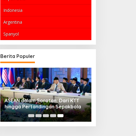
Indonesia
Argentina
Spanyol
Berita Populer
ASEAN dalam Sorotan: Dari KTT
hingga Pertandingan Sepakbola