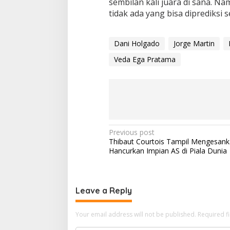
sembilan kali juara di sana. N
tidak ada yang bisa diprediksi 
Dani Holgado
Jorge Martin
Veda Ega Pratama
P
Previous post
Thibaut Courtois Tampil Mengesank
o
Hancurkan Impian AS di Piala Dunia
s
t
n
Leave a Reply
a
Your email address will not be published.
Required f
v