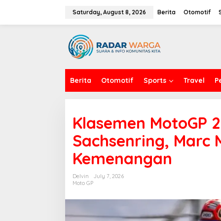
S
k
Saturday, August 8, 2026
Berita
Otomotif
i
p
t
o
c
o
n
Berita
Otomotif
Sports
Travel
P
t
e
n
t
Klasemen MotoGP 20
Sachsenring, Marc 
Kemenangan
Delvin
July 7, 2026
Moto GP