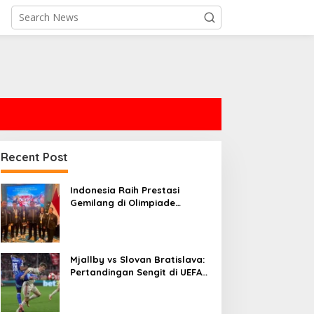
Recent Post
Indonesia Raih Prestasi
Gemilang di Olimpiade
Kecerdasan Buatan,
Sementara Perusahaan AI
Terbesar Dunia Menghadapi
Tantangan Besar
Mjallby vs Slovan Bratislava:
Pertandingan Sengit di UEFA
Champions League