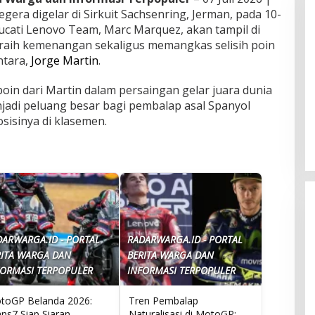
gera digelar di Sirkuit Sachsenring, Jerman, pada 10-
ucati Lenovo Team, Marc Marquez, akan tampil di
eraih kemenangan sekaligus memangkas selisih poin
ntara,
Jorge Martin
.
poin dari Martin dalam persaingan gelar juara dunia
adi peluang besar bagi pembalap asal Spanyol
sisinya di klasemen.
DARWARGA.ID - PORTAL
RADARWARGA.ID - PORTAL
RITA WARGA DAN
BERITA WARGA DAN
FORMASI TERPOPULER
INFORMASI TERPOPULER
Indonesia Raih Prestasi Gem
toGP Belanda 2026:
Tren Pembalap
ns7 Siap Siaran
Naturalisasi di MotoGP:
di Olimpiade Kecerdasan Bua