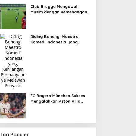
Club Brugge Mengawali
Musim dengan Kemenangan
3-0 atas KV Kortrijk
Diding Boneng: Maestro
Komedi Indonesia yang
Kehilangan Perjuangannya
Melawan Penyakit
FC Bayern München Sukses
Mengalahkan Aston Villa
dalam Pertandingan
Persahabatan
Tag Populer