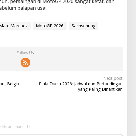
amun, persaingan di MotoGP 2026 sangat ketat, dan
sebelum balapan usai.
Marc Marquez
MotoGP 2026
Sachsenring
Follow Us
Next post
an, Belgia
Piala Dunia 2026: Jadwal dan Pertandingan
yang Paling Dinantikan
ields are marked
*