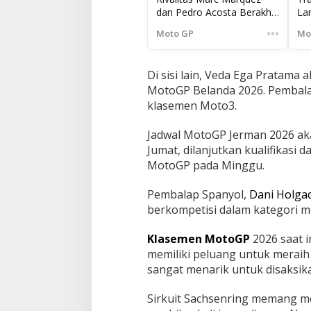
dan Pedro Acosta Berakhir
La
Satu Paddock
Og
•••
Moto GP
Mo
Di sisi lain, Veda Ega Pratama
MotoGP Belanda 2026. Pembala
klasemen Moto3.
Jadwal MotoGP Jerman 2026 ak
Jumat, dilanjutkan kualifikasi d
MotoGP pada Minggu.
Pembalap Spanyol,
Dani Holga
berkompetisi dalam kategori m
Klasemen MotoGP
2026 saat i
memiliki peluang untuk meraih 
sangat menarik untuk disaksik
Sirkuit Sachsenring memang me