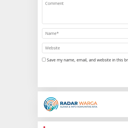
i
g
a
t
i
o
n
Save my name, email, and website in this b