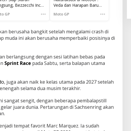
ngsung, Bezzecchi Incar
Veda dan Harapan Baru
Sementara Perusahaan AI
ura di Assen
untuk Menggantikan Rossi
Terbesar Dunia Menghadapi
•••
•••
to GP
Moto GP
& Márquez
Tantangan Besar
 akan berusaha bangkit setelah mengalami crash di
p muda ini akan berusaha memperbaiki posisinya di
an berlangsung dengan sesi latihan bebas pada
an
Sprint Race
pada Sabtu, serta balapan utama
do
, juga akan naik ke kelas utama pada 2027 setelah
enengah selama dua musim terakhir.
ni sangat sengit, dengan beberapa pembalapstill
gelar juara dunia. Pertarungan di Sachsenring akan
an.
njadi tempat favorit Marc Marquez. Ia sudah