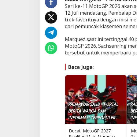
Seri ke-11 MotoGP 2026 akan se
12 Juli mendatang. Pembalap D
trek favoritnya dengan misi m
dari pemuncak klasemen seme
Marquez saat ini tertinggal 40 
MotoGP 2026. Sachsenring menj
tersebut untuk memperbaiki po
Baca juga:
RADARWARGA.ID - PORTAL
RA
BERITA WARGA DAN
BE
INFORMASI TERPOPULER
IN
Ducati MotoGP 2027:
Mo
Rivalitas Marc Marquez
Tra