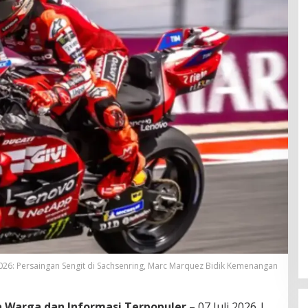
6: Persaingan Sengit di Sachsenring, Marc Marquez Bidik Kemenangan
ta Warga dan Informasi Terpopuler
– 07 Juli 2026 |