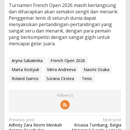
Turnamen French Open 2026 masih berlangsung
dan diharapkan akan semakin sengit dan menarik.
Penggemar tenis di seluruh dunia dapat
menyaksikan pertandingan-pertandingan yang
sangat seru dan menarik, dengan para pemain
yang berkompetisi dengan sangat gigih untuk
mencapai gelar juara.
Aryna Sabalenka
French Open 2026
Marta Kostyuk
Mirra Andreeva
Naomi Osaka
Roland Garros
Sorana Cirstea
Tenis
Follow Us
P
Previous post
Next post
Adhisty Zara Resmi Menikah
Kroasia Tumbang, Belgia
o