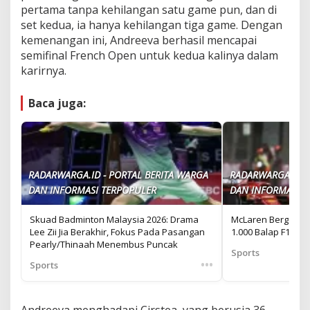
pertama tanpa kehilangan satu game pun, dan di
set kedua, ia hanya kehilangan tiga game. Dengan
kemenangan ini, Andreeva berhasil mencapai
semifinal French Open untuk kedua kalinya dalam
karirnya.
Baca juga:
RADARWARGA.ID - PORTAL BERITA WARGA
RADARWARGA.ID -
DAN INFORMASI TERPOPULER
DAN INFORMASI T
Skuad Badminton Malaysia 2026: Drama
McLaren Bergabung
Lee Zii Jia Berakhir, Fokus Pada Pasangan
1.000 Balap F1
Pearly/Thinaah Menembus Puncak
Sports
•••
Sports
Andreeva menghadapi Cirstea, yang berusia 36