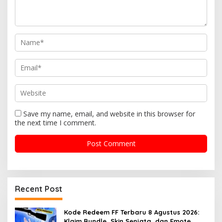
i
o
n
Save my name, email, and website in this browser for
the next time I comment.
Recent Post
Kode Redeem FF Terbaru 8 Agustus 2026:
Klaim Bundle, Skin Senjata, dan Emote