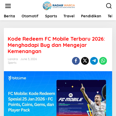
S
k
i
p
Berita
Otomotif
Sports
Travel
Pendidikan
Tekn
t
o
c
o
Kode Redeem FC Mobile Terbaru 2026:
n
t
Menghadapi Bug dan Mengejar
e
Kemenangan
n
t
Landra
June 3, 2026
Sports