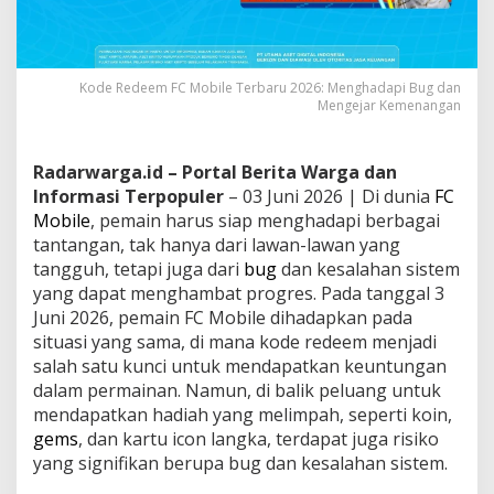
Kode Redeem FC Mobile Terbaru 2026: Menghadapi Bug dan
Mengejar Kemenangan
Radarwarga.id – Portal Berita Warga dan
Informasi Terpopuler
– 03 Juni 2026 | Di dunia
FC
Mobile
, pemain harus siap menghadapi berbagai
tantangan, tak hanya dari lawan-lawan yang
tangguh, tetapi juga dari
bug
dan kesalahan sistem
yang dapat menghambat progres. Pada tanggal 3
Juni 2026, pemain FC Mobile dihadapkan pada
situasi yang sama, di mana kode redeem menjadi
salah satu kunci untuk mendapatkan keuntungan
dalam permainan. Namun, di balik peluang untuk
mendapatkan hadiah yang melimpah, seperti koin,
gems
, dan kartu icon langka, terdapat juga risiko
yang signifikan berupa bug dan kesalahan sistem.