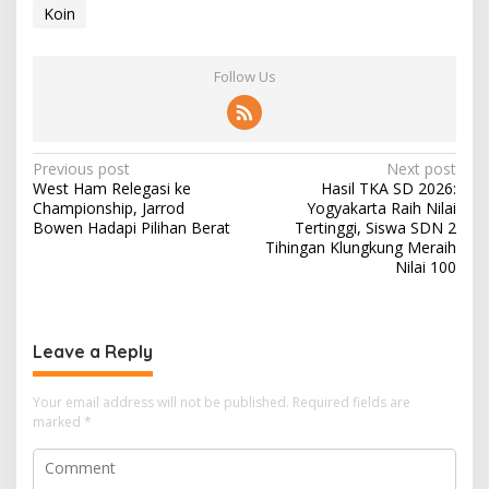
Koin
Follow Us
P
Previous post
Next post
West Ham Relegasi ke
Hasil TKA SD 2026:
o
Championship, Jarrod
Yogyakarta Raih Nilai
s
Bowen Hadapi Pilihan Berat
Tertinggi, Siswa SDN 2
Tihingan Klungkung Meraih
t
Nilai 100
n
a
v
Leave a Reply
i
Your email address will not be published.
Required fields are
g
marked
*
a
t