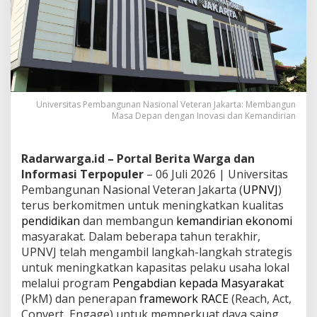
Universitas Pembangunan Nasional Veteran Jakarta: Membangun
Masa Depan dengan Inovasi dan Kemandirian
Radarwarga.id – Portal Berita Warga dan
Informasi Terpopuler
– 06 Juli 2026 | Universitas
Pembangunan Nasional Veteran Jakarta (
UPNVJ
)
terus berkomitmen untuk meningkatkan kualitas
pendidikan
dan membangun
kemandirian ekonomi
masyarakat. Dalam beberapa tahun terakhir,
UPNVJ telah mengambil langkah-langkah strategis
untuk meningkatkan kapasitas pelaku usaha lokal
melalui program
Pengabdian kepada Masyarakat
(PkM) dan penerapan
framework RACE
(Reach, Act,
Convert, Engage) untuk memperkuat daya saing