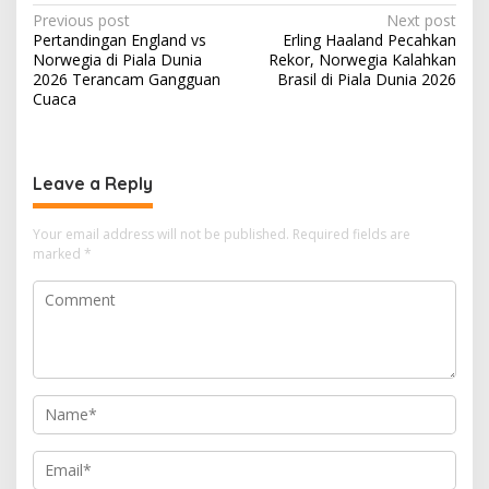
P
Previous post
Next post
Pertandingan England vs
Erling Haaland Pecahkan
o
Norwegia di Piala Dunia
Rekor, Norwegia Kalahkan
s
2026 Terancam Gangguan
Brasil di Piala Dunia 2026
Cuaca
t
n
a
Leave a Reply
v
i
Your email address will not be published.
Required fields are
marked
*
g
a
t
i
o
n