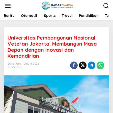
S
k
i
p
Berita
Otomotif
Sports
Travel
Pendidikan
Tekn
t
o
c
o
Universitas Pembangunan Nasional
n
t
Veteran Jakarta: Membangun Masa
e
Depan dengan Inovasi dan
n
Kemandirian
t
Danendra
July 6, 2026
Pendidikan