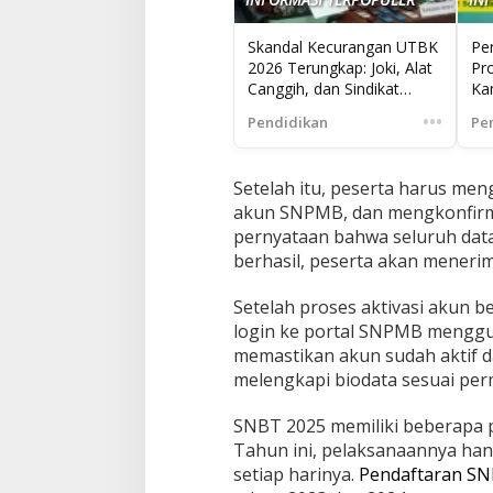
Skandal Kecurangan UTBK
Pe
2026 Terungkap: Joki, Alat
Pr
Canggih, dan Sindikat
Ka
Mengguncang Seleksi
UT
•••
Pendidikan
Pe
Mahasiswa
Setelah itu, peserta harus men
akun SNPMB, dan mengkonfirma
pernyataan bahwa seluruh data
berhasil, peserta akan menerim
Setelah proses aktivasi akun b
login ke portal SNPMB menggu
memastikan akun sudah aktif d
melengkapi biodata sesuai pe
SNBT 2025 memiliki beberapa 
Tahun ini, pelaksanaannya han
setiap harinya.
Pendaftaran S