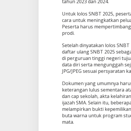
tahun 2023 dan 2024.
Untuk lolos SNBT 2025, pesert
cara untuk meningkatkan pelua
Peserta harus mempertimbang
prodi.
Setelah dinyatakan lolos SNBT
daftar ulang SNBT 2025 sebaga
di perguruan tinggi negeri tuj
data diri serta mengunggah s
JPG/JPEG sesuai persyaratan 
Dokumen yang umumnya harus di
keterangan lulus sementara ata
dan cap sekolah, akta kelahira
ijazah SMA. Selain itu, bebera
melampirkan bukti kepemilika
buta warna untuk program stu
mata.