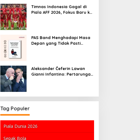
Pekerja
Timnas Indonesia Gagal di
Piala AFF 2026, Fokus Baru ke
Piala Dunia 2030
PAS Band Menghadapi Masa
Depan yang Tidak Pasti
Setelah Kehilangan Trisno
Aleksander Čeferin Lawan
Gianni Infantino: Pertarungan
Kekuasaan di Dunia Sepak
Bola
Tag Populer
Piala Dunia 2026
Sepak Bola