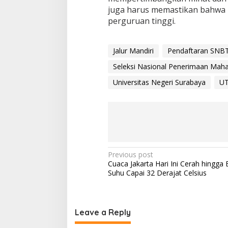
juga harus memastikan bahwa 
perguruan tinggi.
Jalur Mandiri
Pendaftaran SNB
Seleksi Nasional Penerimaan Mah
Universitas Negeri Surabaya
UT
P
Previous post
Cuaca Jakarta Hari Ini Cerah hingga
o
Suhu Capai 32 Derajat Celsius
s
t
n
Leave a Reply