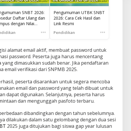
ngumuman SNBT 2026:
Pengumuman UTBK SNBT
osedur Daftar Ulang dan
2026: Cara Cek Hasil dan
mpus dengan Nilai
Link Resmi
BK Tertinggi
•••
•••
ndidikan
Pendidikan
gisi alamat email aktif, membuat password untuk
si password. Peserta juga harus mencentang
 yang dimasukkan sudah benar. Jika pendaftaran
a email verifikasi dari SNPMB 2025.
erhasil, peserta disarankan untuk segera mencoba
nakan email dan password yang telah dibuat untuk
an dapat digunakan. Selanjutnya, peserta harus
rmintaan dan mengunggah pasfoto terbaru.
perbedaan dibandingkan dengan tahun sebelumnya.
ya dilakukan dalam satu gelombang dengan dua sesi
NBT
2025 juga ditujukan bagi siswa gap year lulusan