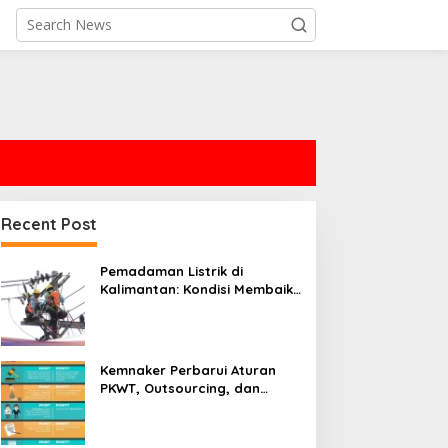
Recent Post
Pemadaman Listrik di
Kalimantan: Kondisi Membaik,
Tapi Masih Ada Tantangan
Kemnaker Perbarui Aturan
PKWT, Outsourcing, dan
Pekerja Digital untuk
Seimbangkan Fleksibilitas
Bisnis dan Pelindungan