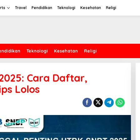
rts
Travel
Pendidikan
Teknologi
Kesehatan
Religi
endidikan
Teknologi
Kesehatan
Religi
025: Cara Daftar,
ips Lolos