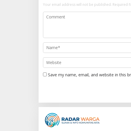
a
Your email address will not be published.
Required f
v
i
g
a
t
i
o
n
Save my name, email, and website in this b