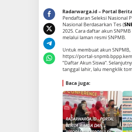
Radarwarga.id – Portal Beri
Pendaftaran Seleksi Nasional 
Nasional Berdasarkan Tes (
SN
2025. Cara daftar akun SNPMB 
melalui laman resmi SNPMB.
Untuk membuat akun SNPMB, pe
https://portal-snpmb.bppp.kem
"Daftar Akun Siswa". Selanjut
tanggal lahir, lalu mengklik tom
Baca juga:
RADARWARGA.ID - PORTAL
RA
BERITA WARGA DAN
BE
INFORMASI TERPOPULER
IN