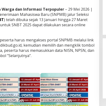
ta Warga dan Informasi Terpopuler
– 29 Mei 2026 |
Penerimaan Mahasiswa Baru (SNPMB) jalur Seleksi
BT
) telah dibuka sejak 13 Januari hingga 27 Maret
untuk SNBT 2025 dapat dilakukan secara online
serta harus mengakses portal SNPMB melalui link
dikbud.go.id, kemudian memilih dan mengklik tombol
nya, peserta harus memasukkan data NISN, NPSN, dan
bol "Selanjutnya".
Pemadaman Listrik di Kalimantan:
Kondisi Membaik, Tapi Masih Ada
Tantangan
DARWARGA.ID - PORTAL
RADARWARGA.ID - PORTAL
RITA WARGA DAN
BERITA WARGA DAN
FORMASI TERPOPULER
INFORMASI TERPOPULER