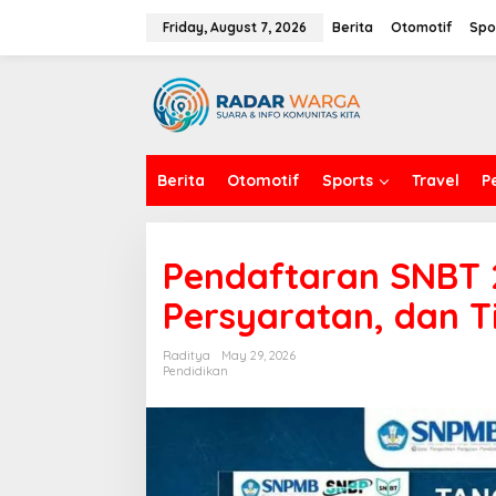
S
k
Friday, August 7, 2026
Berita
Otomotif
Spo
i
p
t
o
c
o
n
Berita
Otomotif
Sports
Travel
P
t
e
n
t
Pendaftaran SNBT 2
Persyaratan, dan T
Raditya
May 29, 2026
Pendidikan