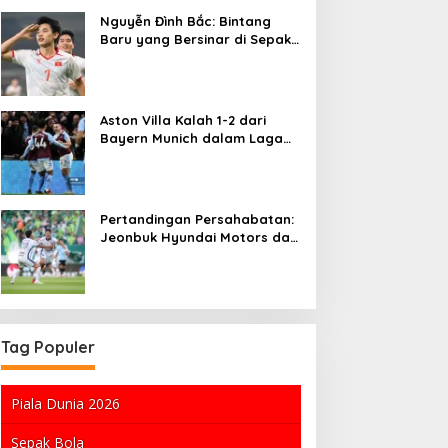
Nguyễn Đình Bắc: Bintang
Baru yang Bersinar di Sepak
Bola Vietnam
Aston Villa Kalah 1-2 dari
Bayern Munich dalam Laga
Uji Coba di Hong Kong
Pertandingan Persahabatan:
Jeonbuk Hyundai Motors dan
FC Seoul Tantang Manchester
City
Tag Populer
Piala Dunia 2026
Sepak Bola