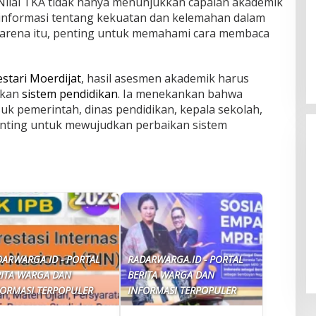
Nilai TKA tidak hanya menunjukkan capaian akademik
 informasi tentang kekuatan dan kelemahan dalam
 karena itu, penting untuk memahami cara membaca
estari Moerdijat
, hasil asesmen akademik harus
ikan
sistem pendidikan
. Ia menekankan bahwa
k pemerintah, dinas pendidikan, kepala sekolah,
enting untuk mewujudkan perbaikan sistem
Harga BBM Pertamina Turun, Cek
Daftar Terbaru Agustus 2026!
DARWARGA.ID - PORTAL
RADARWARGA.ID - PORTAL
RITA WARGA DAN
BERITA WARGA DAN
FORMASI TERPOPULER
INFORMASI TERPOPULER