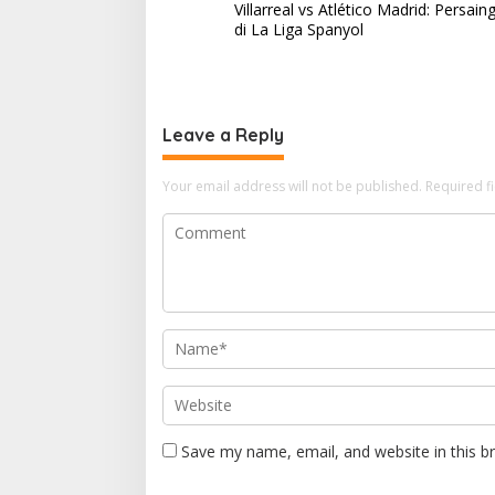
Villarreal vs Atlético Madrid: Persain
o
di La Liga Spanyol
s
t
n
Leave a Reply
a
v
Your email address will not be published.
Required f
i
g
a
t
i
o
n
Save my name, email, and website in this b