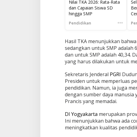
Nilai TKA 2026: Rata-Rata
Sel
dan Capaian Siswa SD
Be
hingga SMP
Ce
da
•••
Pendidikan
Pe
In
Hasil TKA menunjukkan bahwa li
sedangkan untuk SMP adalah 60
dan untuk SMP adalah 40,34. 
yang harus dilakukan untuk m
Sekretaris Jenderal
PGRI
Dudung
Presiden untuk memperluas p
pendidikan. Namun, ia juga me
dengan sumber daya manusia y
Prancis yang memadai.
DI Yogyakarta
merupakan provin
Ini menunjukkan bahwa ada cont
meningkatkan kualitas pendidi