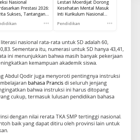
eksi Nasional
Lestari Moerdijat Dorong
rdasarkan Prestasi 2026:
Kesehatan Mental Masuk
rita Sukses, Tantangan,
Inti Kurikulum Nasional
n Peluang di Seluruh
untuk Selamatkan Generasi
•••
•••
ndidikan
Pendidikan
donesia
terasi nasional rata-rata untuk SD adalah 60,
,83. Sementara itu, numerasi untuk SD hanya 43,41,
Data ini menunjukkan bahwa masih banyak pekerjaan
eningkatkan kemampuan akademik siswa.
 Abdul Qodir juga menyoroti pentingnya instruksi
embelajaran
bahasa Prancis
di seluruh jenjang
ngingatkan bahwa instruksi ini harus ditopang
ang cukup, termasuk lulusan pendidikan bahasa
si dengan nilai rerata TKA SMP tertinggi nasional.
oh baik yang dapat ditiru oleh provinsi lain untuk
kan.