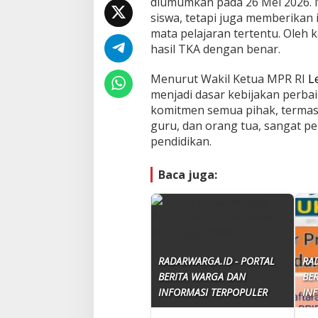
diumumkan pada 26 Mei 2026. 
siswa, tetapi juga memberikan
mata pelajaran tertentu. Oleh
hasil TKA dengan benar.
Menurut Wakil Ketua MPR RI
L
menjadi dasar kebijakan perba
komitmen semua pihak, termasu
guru, dan orang tua, sangat p
pendidikan.
Baca juga:
RADARWARGA.ID - PORTAL
RA
BERITA WARGA DAN
BE
INFORMASI TERPOPULER
IN