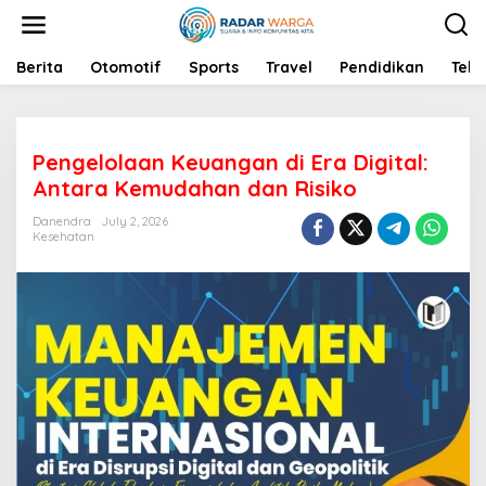
S
k
i
p
Berita
Otomotif
Sports
Travel
Pendidikan
Tekn
t
o
c
o
Pengelolaan Keuangan di Era Digital:
n
t
Antara Kemudahan dan Risiko
e
n
Danendra
July 2, 2026
Kesehatan
t