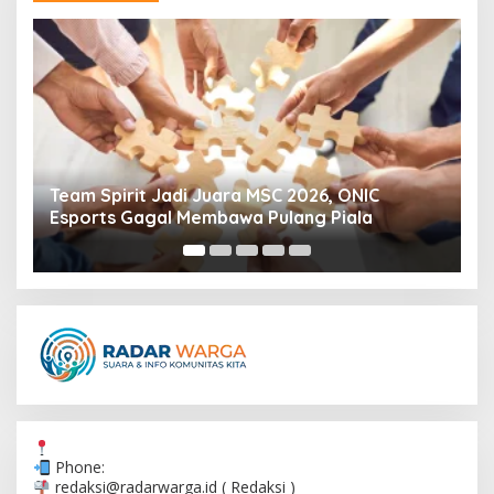
Team Spirit Jadi Juara MSC 2026, ONIC
U
Esports Gagal Membawa Pulang Piala
P
Phone:
redaksi@radarwarga.id
( Redaksi )