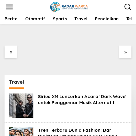
S
k
i
p
Berita
BPJS Kesehatan
Otomotif
Sports
Kekeringan Melanda
Travel
Pendidikan
Tekn
t
Peringatkan
Indonesia: Dampak
o
Masyarakat Terhadap
dan Upaya
c
Penipuan dan
Penanganan
o
Pelanggaran Hukum
n
«
»
t
e
n
t
Travel
Sirius XM Luncurkan Acara ‘Dark Wave’
untuk Penggemar Musik Alternatif
Tren Terbaru Dunia Fashion: Dari