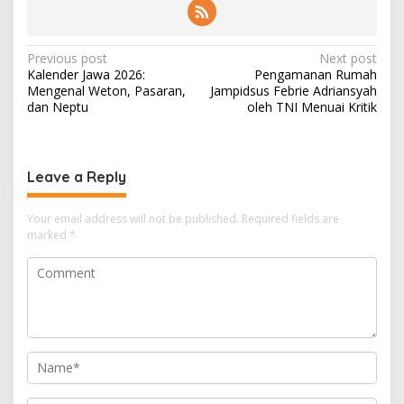
P
Previous post
Next post
Kalender Jawa 2026:
Pengamanan Rumah
o
Mengenal Weton, Pasaran,
Jampidsus Febrie Adriansyah
s
dan Neptu
oleh TNI Menuai Kritik
t
n
Leave a Reply
a
v
Your email address will not be published.
Required fields are
i
marked
*
g
a
t
i
o
n