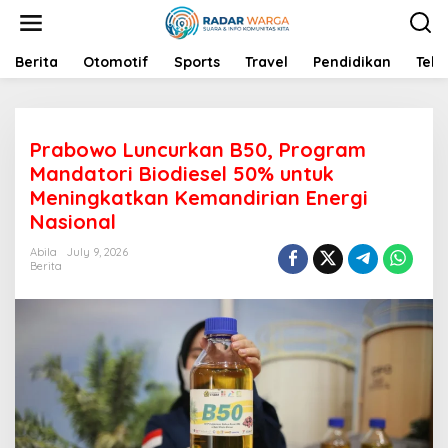
S
k
i
p
Berita
Otomotif
Sports
Travel
Pendidikan
Tekn
t
o
c
o
Prabowo Luncurkan B50, Program
n
t
Mandatori Biodiesel 50% untuk
e
Meningkatkan Kemandirian Energi
n
Nasional
t
Abila
July 9, 2026
Berita