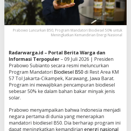
Prabowo Luncurkan B50, Program Mandatori Biodiesel 50% untuk
Meningkatkan Kemandirian Energi Nasional
Radarwarga.id – Portal Berita Warga dan
Informasi Terpopuler
– 09 Juli 2026 | Presiden
Prabowo Subianto secara resmi meluncurkan
Program Mandatori
Biodiesel
B50
di Rest Area KM
57 Tol Jakarta-Cikampek, Karawang, Jawa Barat.
Program ini mewajibkan pencampuran biodiesel
sebesar 50% ke dalam bahan bakar minyak jenis
solar.
Prabowo menyampaikan bahwa Indonesia menjadi
negara pertama di dunia yang menerapkan
mandatori biodiesel B50. Dia berharap program ini
dapat meningkatkan kemandirian
energi nasional