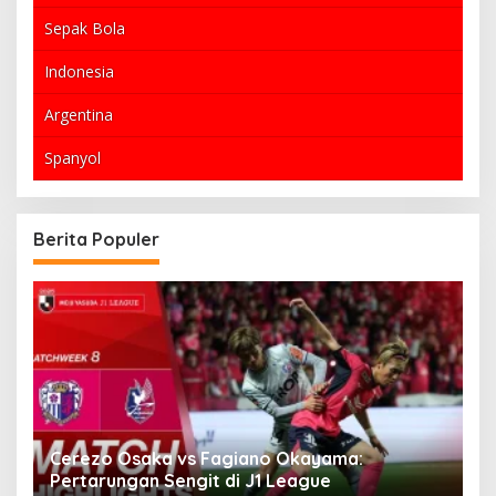
Sepak Bola
Indonesia
Argentina
Spanyol
Berita Populer
an
Cerezo Osaka vs Fagiano Okayama:
V
Pertarungan Sengit di J1 League
H