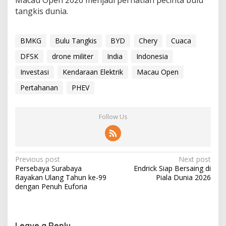
tangkis dunia.
BMKG
Bulu Tangkis
BYD
Chery
Cuaca
DFSK
drone militer
India
Indonesia
Investasi
Kendaraan Elektrik
Macau Open
Pertahanan
PHEV
Follow Us
P
Previous post
Next post
Persebaya Surabaya
Endrick Siap Bersaing di
o
Rayakan Ulang Tahun ke-99
Piala Dunia 2026
s
dengan Penuh Euforia
t
n
Leave a Reply