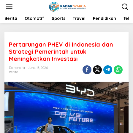
S
k
i
p
Berita
Otomotif
Sports
Travel
Pendidikan
Tekn
t
o
c
o
Pertarungan PHEV di Indonesia dan
n
t
Strategi Pemerintah untuk
e
Meningkatkan Investasi
n
t
Danendra
June 18, 2026
Berita