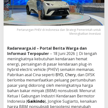
Pertarungan PHEV di Indonesia dan Strategi Pemerintah untuk
Meningkatkan Investasi
Radarwarga.id – Portal Berita Warga dan
Informasi Terpopuler
– 18 Juni 2026 | Di tengah
meningkatnya kebutuhan kendaraan hemat
energi, persaingan di pasar kendaraan plug-in
hybrid electric vehicle (PHEV) semakin memanas.
Pabrikan asal Cina seperti
BYD
,
Chery
, dan DFSK
berlomba memanfaatkan peluang pertumbuhan
pasar yang didorong oleh meningkatnya harga
bahan bakar minyak (BBM) nonsubsidi. Menurut
Ketua I Gabungan Industri Kendaraan Bermotor
Indonesia (
Gaikindo
), Jongkie Sugiarto, kenaikan
harga BBM nonsubsidi berpotensi mengubah