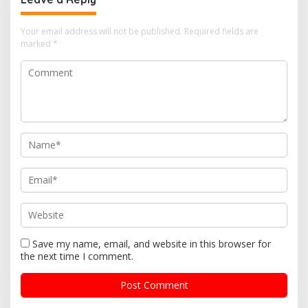
a
v
Your email address will not be published.
Required fields are
i
marked
*
g
a
t
i
o
n
Save my name, email, and website in this browser for
the next time I comment.