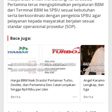
Pertamina terus mengoptimalkan penyaluran BBM
dari Terminal BBM ke SPBU sesuai kebutuhan
serta berkoordinasi dengan pengelola SPBU agar
pelayanan kepada masyarakat berjalan sesuai
standar operasional prosedur (SOP).
Baca juga:
RADARWARGA.ID - PORTAL BERITA WARGA
RADARWARGA.ID -
DAN INFORMASI TERPOPULER
DAN INFORMASI T
Harga BBM Naik Drastis! Pertamax Turbo,
Angel Karamoy Un
Dexlite, dan Pertamina Dex Catat Lonjakan
Lengkap, dan Alas
hingga Rp9 Ribu per Liter
Ega
•••
Berita
Berita