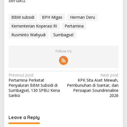
berlaku.
BBM subsidi
BPH Migas
Herman Deru
Kementerian Koperasi RI
Pertamina
Rusminto Wahyudi
Sumbagsel
Follow Us
P
Previous post
Next post
Pertamina Perketat
KPK Sita Aset Mewah,
o
Penyaluran BBM Subsidi di
Pembunuhan di Siantar, dan
s
Sumbagsel, 130 SPBU Kena
Persiapan Soundrenaline
Sanksi
2026
t
n
a
Leave a Reply
v