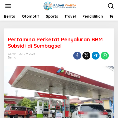
S
k
i
p
Berita
Otomotif
Sports
Travel
Pendidikan
Tekn
t
o
c
o
Pertamina Perketat Penyaluran BBM
n
t
Subsidi di Sumbagsel
e
n
Delvin
July 9, 2026
Berita
t