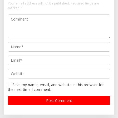
i
Your email address will not be published.
Required fields are
marked
*
g
a
t
i
o
n
Save my name, email, and website in this browser for
the next time I comment.