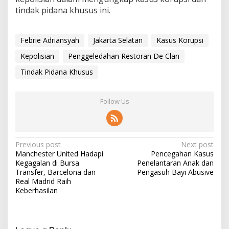
tindak pidana khusus ini.
Febrie Adriansyah
Jakarta Selatan
Kasus Korupsi
Kepolisian
Penggeledahan Restoran De Clan
Tindak Pidana Khusus
Follow Us
P
Previous post
Next post
Manchester United Hadapi
Pencegahan Kasus
o
Kegagalan di Bursa
Penelantaran Anak dan
s
Transfer, Barcelona dan
Pengasuh Bayi Abusive
Real Madrid Raih
t
Keberhasilan
n
a