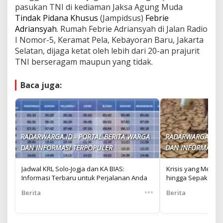
pasukan TNI di kediaman Jaksa Agung Muda
Tindak Pidana Khusus
(Jampidsus)
Febrie
Adriansyah
. Rumah Febrie Adriansyah di Jalan Radio
I Nomor-5, Keramat Pela, Kebayoran Baru, Jakarta
Selatan, dijaga ketat oleh lebih dari 20-an prajurit
TNI berseragam maupun yang tidak.
Baca juga:
RADARWARGA.ID - PORTAL BERITA WARGA
RADARWARGA.ID -
DAN INFORMASI TERPOPULER
DAN INFORMASI T
Jadwal KRL Solo-Jogja dan KA BIAS:
Krisis yang Menga
Informasi Terbaru untuk Perjalanan Anda
hingga Sepak Bola
•••
Berita
Berita