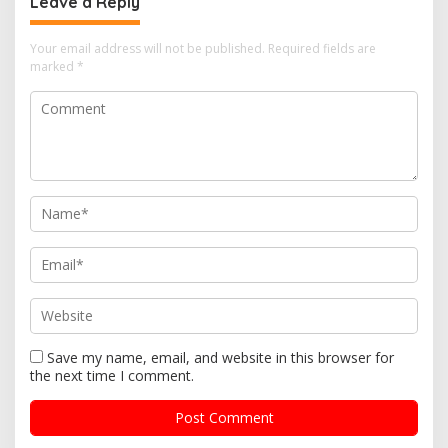
v
Leave a Reply
i
Your email address will not be published.
Required fields are
g
marked
*
a
t
i
o
n
Save my name, email, and website in this browser for
the next time I comment.