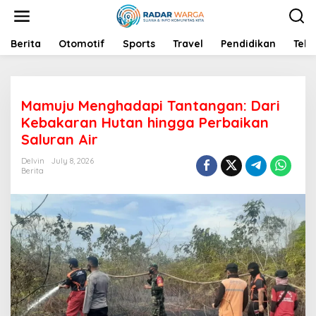
S
k
i
p
Berita
Otomotif
Sports
Travel
Pendidikan
Tekn
t
o
c
o
Mamuju Menghadapi Tantangan: Dari
n
t
Kebakaran Hutan hingga Perbaikan
e
Saluran Air
n
t
Delvin
July 8, 2026
Berita