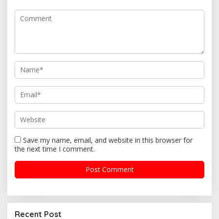
g
a
t
i
o
n
Save my name, email, and website in this browser for
the next time I comment.
Recent Post