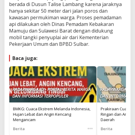
berada di Dusun Talise Lambang karena jaraknya
hanya sekitar 50 meter dari jalan poros dan
kawasan permukiman warga. Proses pemadaman
api dilakukan oleh Dinas Pemadam Kebakaran
Mamuju dan Sulawesi Barat dengan didukung
mobil tangki penyuplai air dari Kementerian
Pekerjaan Umum dan BPBD Sulbar.
Baca juga:
RADARWARGA.ID - PORTAL BERITA WARGA
RADARWARGA.ID -
DAN INFORMASI TERPOPULER
DAN INFORMASI T
BMKG: Cuaca Ekstrem Melanda Indonesia,
Prakiraan Cuaca H
Hujan Lebat dan Angin Kencang
Ringan dan Angin 
Mengancam
Daerah
•••
Berita
Berita