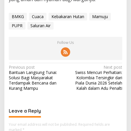
BMKG
Cuaca
Kebakaran Hutan
Mamuju
PUPR
Saluran Air
Follow Us
P
Previous post
Next post
Bantuan Langsung Tunai:
Swiss Mencuri Perhatian:
o
Solusi Bagi Masyarakat
Kolombia Tersingkir dari
s
Terdampak Bencana dan
Piala Dunia 2026 Setelah
Kurang Mampu
Kalah dalam Adu Penalti
t
n
a
Leave a Reply
v
i
Your email address will not be published.
Required fields are
marked
*