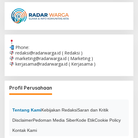
Phone:
redaksi@radarwarga.id
( Redaksi )
marketing@radarwarga.id
( Marketing )
kerjasama@radarwarga.id
( Kerjasama )
Profil Perusahaan
Tentang Kami
Kebijakan Redaksi
Saran dan Kritik
Disclaimer
Pedoman Media Siber
Kode Etik
Cookie Policy
Kontak Kami