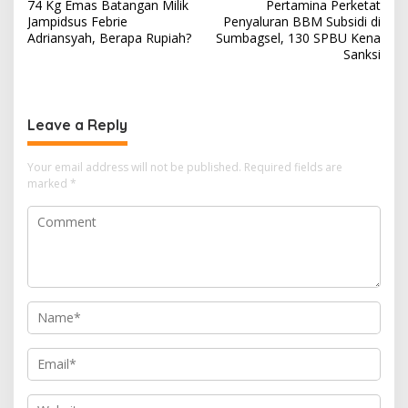
74 Kg Emas Batangan Milik
Pertamina Perketat
o
Jampidsus Febrie
Penyaluran BBM Subsidi di
s
Adriansyah, Berapa Rupiah?
Sumbagsel, 130 SPBU Kena
Sanksi
t
n
a
Leave a Reply
v
i
Your email address will not be published.
Required fields are
marked
*
g
a
t
i
o
n