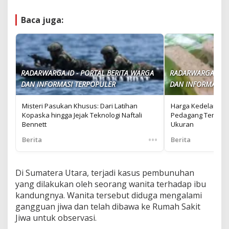
Baca juga:
RADARWARGA.ID - PORTAL BERITA WARGA
RADARWARGA.ID -
DAN INFORMASI TERPOPULER
DAN INFORMASI T
Misteri Pasukan Khusus: Dari Latihan
Harga Kedelai Im
Kopaska hingga Jejak Teknologi Naftali
Pedagang Tempe J
Bennett
Ukuran
•••
Berita
Berita
Di Sumatera Utara, terjadi kasus pembunuhan
yang dilakukan oleh seorang wanita terhadap ibu
kandungnya. Wanita tersebut diduga mengalami
gangguan jiwa dan telah dibawa ke Rumah Sakit
Jiwa untuk observasi.