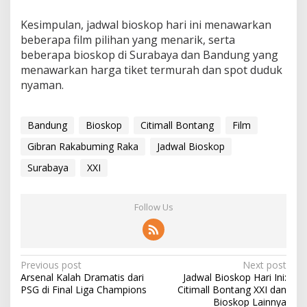
Kesimpulan, jadwal bioskop hari ini menawarkan
beberapa film pilihan yang menarik, serta
beberapa bioskop di Surabaya dan Bandung yang
menawarkan harga tiket termurah dan spot duduk
nyaman.
Bandung
Bioskop
Citimall Bontang
Film
Gibran Rakabuming Raka
Jadwal Bioskop
Surabaya
XXI
Follow Us
P
Previous post
Next post
Arsenal Kalah Dramatis dari
Jadwal Bioskop Hari Ini:
o
PSG di Final Liga Champions
Citimall Bontang XXI dan
s
Bioskop Lainnya