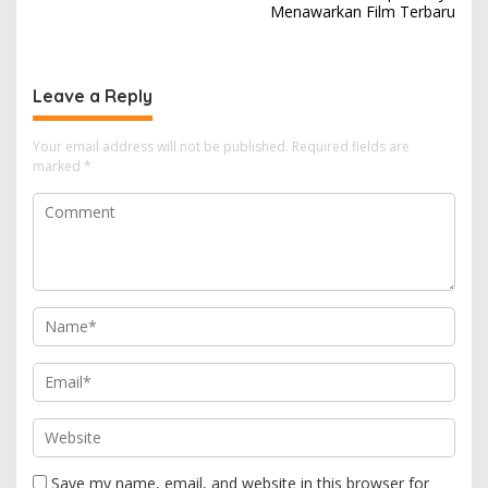
Menawarkan Film Terbaru
t
n
a
Leave a Reply
v
i
Your email address will not be published.
Required fields are
marked
*
g
a
t
i
o
n
Save my name, email, and website in this browser for