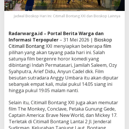
Jadwal Bioskop Hari Ini: Citimall Bontang XXI dan Bioskop Lainnya
Radarwarga.id – Portal Berita Warga dan
Informasi Terpopuler
– 31 Mei 2026 |
Bioskop
Citimall Bontang
XXI menyiapkan beberapa
film
pilihan yang akan tayang pada hari ini. Salah
satunya film bergenre horor komedi yang
dibintangi Indah Permatasari, Jamilah Saleem, Ozy
Syahputra, Arief Didu, Anyun Cadel dkk. Film
besutan sutradara Anggy Umbara itu akan diputar
sebanyak empat kali, mulai pukul 14.05 siang ini
hingga pukul 19.05 malam nanti.
Selain itu, Citimall Bontang XXI juga akan memutar
film The Monkey, Conclave, Petaka Gunung Gede,
Captain America: Brave New World, dan Mickey 17.
Terletak di Citimall Bontang Lantai 2 Jl. Jenderal
Sudirman, Kelurahan Tanjung Laut, Bontang