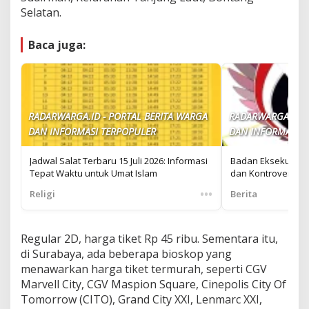
Selatan.
Baca juga:
RADARWARGA.ID - PORTAL BERITA WARGA
RADARWARGA.ID -
DAN INFORMASI TERPOPULER
DAN INFORMASI T
Jadwal Salat Terbaru 15 Juli 2026: Informasi
Badan Eksekutif Ma
Tepat Waktu untuk Umat Islam
dan Kontroversi
•••
Religi
Berita
Regular 2D, harga tiket Rp 45 ribu. Sementara itu,
di Surabaya, ada beberapa bioskop yang
menawarkan harga tiket termurah, seperti CGV
Marvell City, CGV Maspion Square, Cinepolis City Of
Tomorrow (CITO), Grand City XXI, Lenmarc XXI,