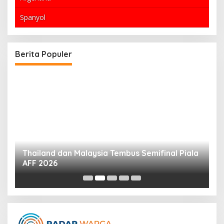
Spanyol
Berita Populer
Thailand dan Malaysia Tembus Semifinal Piala
K
AFF 2026
K