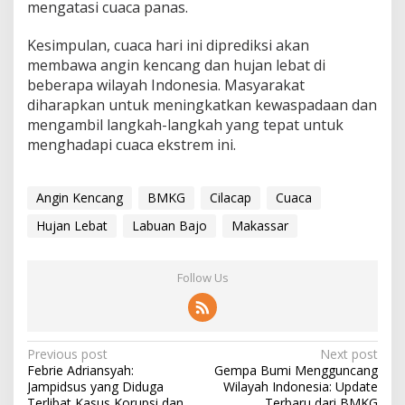
mengatasi cuaca panas.
Kesimpulan, cuaca hari ini diprediksi akan
membawa angin kencang dan hujan lebat di
beberapa wilayah Indonesia. Masyarakat
diharapkan untuk meningkatkan kewaspadaan dan
mengambil langkah-langkah yang tepat untuk
menghadapi cuaca ekstrem ini.
Angin Kencang
BMKG
Cilacap
Cuaca
Hujan Lebat
Labuan Bajo
Makassar
Follow Us
P
Previous post
Next post
Febrie Adriansyah:
Gempa Bumi Mengguncang
o
Jampidsus yang Diduga
Wilayah Indonesia: Update
Terlibat Kasus Korupsi dan
Terbaru dari BMKG