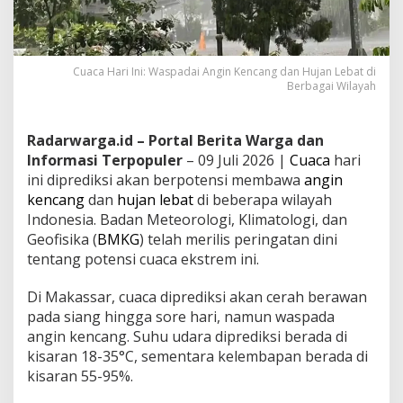
Cuaca Hari Ini: Waspadai Angin Kencang dan Hujan Lebat di
Berbagai Wilayah
Radarwarga.id – Portal Berita Warga dan
Informasi Terpopuler
– 09 Juli 2026 |
Cuaca
hari
ini diprediksi akan berpotensi membawa
angin
kencang
dan
hujan lebat
di beberapa wilayah
Indonesia. Badan Meteorologi, Klimatologi, dan
Geofisika (
BMKG
) telah merilis peringatan dini
tentang potensi cuaca ekstrem ini.
Di Makassar, cuaca diprediksi akan cerah berawan
pada siang hingga sore hari, namun waspada
angin kencang. Suhu udara diprediksi berada di
kisaran 18-35°C, sementara kelembapan berada di
kisaran 55-95%.