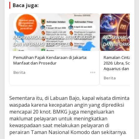
Baca juga:
RADARWARGA.ID - PORTAL BERITA WARGA
RADARWARGA.ID -
DAN INFORMASI TERPOPULER
DAN INFORMASI T
Pemutihan Pajak Kendaraan di Jakarta:
Ramalan Cinta Zod
Manfaat dan Prosedur
2026: Libra, Scorpi
Aquarius dan Pisc
•••
Berita
Berita
Sementara itu, di Labuan Bajo, kapal wisata diminta
waspada karena kecepatan angin yang diprediksi
mencapai 20 knot. BMKG juga mengeluarkan
maklumat pelayaran untuk meningkatkan
kewaspadaan saat melakukan pelayaran di
perairan Taman Nasional Komodo dan sekitarnya.