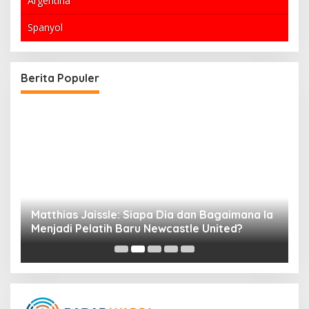
Argentina
Spanyol
Berita Populer
di
Matthias Jaissle: Siapa Dia dan Bagaimana Ia
O
Menjadi Pelatih Baru Newcastle United?
d