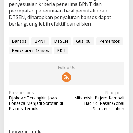
penyesuaian kriteria penerima BPNT dan
percepatan penerimaan hasil pemutakhiran
DTSEN, diharapkan penyaluran bansos dapat
berlangsung lebih efektif dan efisien.
Bansos
BPNT
DTSEN
Gus Ipul
Kemensos
Penyaluran Bansos
PKH
Follow Us
P
Previous post
Next post
Djokovic Tersingkir, Joao
Mitsubishi Pajero Kembali
o
Fonseca Menjadi Sorotan di
Hadir di Pasar Global
s
Prancis Terbuka
Setelah 5 Tahun
t
n
Leave a Reply