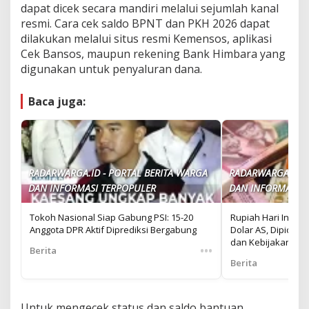
dapat dicek secara mandiri melalui sejumlah kanal
resmi. Cara cek saldo BPNT dan PKH 2026 dapat
dilakukan melalui situs resmi Kemensos, aplikasi
Cek Bansos, maupun rekening Bank Himbara yang
digunakan untuk penyaluran dana.
Baca juga:
RADARWARGA.ID - PORTAL BERITA WARGA
RADARWARGA.ID -
DAN INFORMASI TERPOPULER
DAN INFORMASI T
Tokoh Nasional Siap Gabung PSI: 15-20
Rupiah Hari Ini Me
Anggota DPR Aktif Diprediksi Bergabung
Dolar AS, Dipicu 
dan Kebijakan Fed
•••
Berita
Berita
Untuk mengecek status dan saldo bantuan,