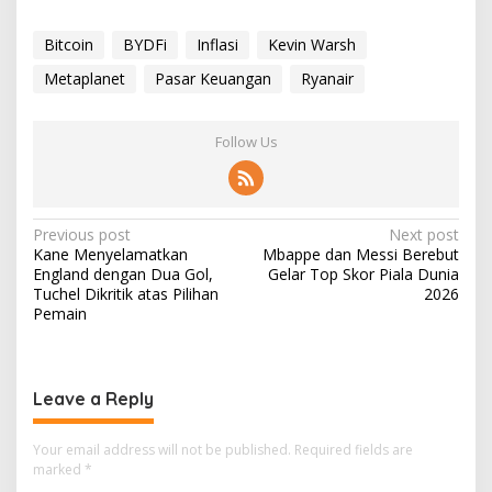
Bitcoin
BYDFi
Inflasi
Kevin Warsh
Metaplanet
Pasar Keuangan
Ryanair
Follow Us
P
Previous post
Next post
Kane Menyelamatkan
Mbappe dan Messi Berebut
o
England dengan Dua Gol,
Gelar Top Skor Piala Dunia
s
Tuchel Dikritik atas Pilihan
2026
Pemain
t
n
a
Leave a Reply
v
i
Your email address will not be published.
Required fields are
marked
*
g