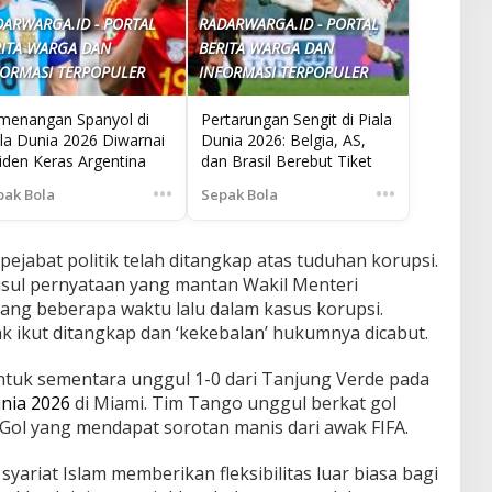
DARWARGA.ID - PORTAL
RADARWARGA.ID - PORTAL
RITA WARGA DAN
BERITA WARGA DAN
FORMASI TERPOPULER
INFORMASI TERPOPULER
menangan Spanyol di
Pertarungan Sengit di Piala
ala Dunia 2026 Diwarnai
Dunia 2026: Belgia, AS,
iden Keras Argentina
dan Brasil Berebut Tiket
•••
•••
pak Bola
Sepak Bola
pejabat politik telah ditangkap atas tuduhan korupsi.
ul pernyataan yang mantan Wakil Menteri
yang beberapa waktu lalu dalam kasus korupsi.
k ikut ditangkap dan ‘kekebalan’ hukumnya dicabut.
untuk sementara unggul 1-0 dari Tanjung Verde pada
unia 2026
di Miami. Tim Tango unggul berkat gol
 Gol yang mendapat sorotan manis dari awak FIFA.
yariat Islam memberikan fleksibilitas luar biasa bagi