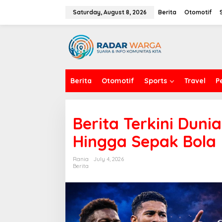
S
k
Saturday, August 8, 2026
Berita
Otomotif
i
p
t
o
c
o
n
Berita
Otomotif
Sports
Travel
P
t
e
n
t
Berita Terkini Dunia
Hingga Sepak Bola
Rania
July 4, 2026
Berita