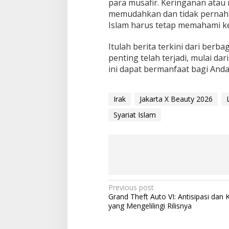
para musafir. Keringanan ata
memudahkan dan tidak pernah
Islam harus tetap memahami ke
Itulah berita terkini dari berb
penting telah terjadi, mulai da
ini dapat bermanfaat bagi Anda
Irak
Jakarta X Beauty 2026
Syariat Islam
P
Previous post
Grand Theft Auto VI: Antisipasi dan 
o
yang Mengelilingi Rilisnya
s