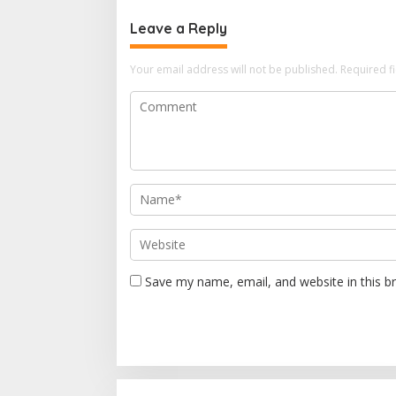
t
n
Leave a Reply
a
Your email address will not be published.
Required f
v
i
g
a
t
i
o
n
Save my name, email, and website in this b