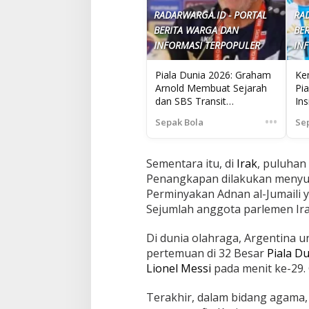
RADARWARGA.ID - PORTAL
RA
BERITA WARGA DAN
BE
INFORMASI TERPOPULER
IN
Piala Dunia 2026: Graham
Ke
Arnold Membuat Sejarah
Pi
dan SBS Transit
Ins
Perkenalkan Layanan Baru
•••
Sepak Bola
Se
Sementara itu, di
Irak
, puluhan 
Penangkapan dilakukan menyus
Perminyakan Adnan al-Jumaili 
Sejumlah anggota parlemen Ira
Di dunia olahraga, Argentina 
pertemuan di 32 Besar
Piala D
Lionel Messi
pada menit ke-29.
Terakhir, dalam bidang agama, s