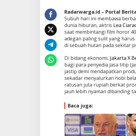
Radarwarga.id – Portal Beri
Subuh hari ini membawa berbaga
dunia hiburan, aktris
Lea Ciara
saat membintangi film horor 
adegan paling sulit yang harus 
di sebuah hutan pada sekitar pu
Di bidang ekonomi,
Jakarta X B
bagi para penyedia jasa titip 
jastip demi mendapatkan produ
sekadar menyalurkan hobi belan
ratusan juta rupiah berkat pro
jauh lebih nyaman dibanding t
Baca juga: