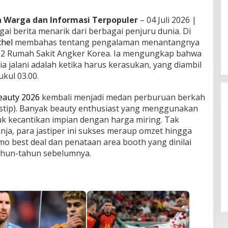
ta Warga dan Informasi Terpopuler
– 04 Juli 2026 |
i berita menarik dari berbagai penjuru dunia. Di
chel
membahas tentang pengalaman menantangnya
402 Rumah Sakit Angker Korea. Ia mengungkap bahwa
ia jalani adalah ketika harus kerasukan, yang diambil
kul 03.00.
eauty 2026
kembali menjadi medan perburuan berkah
(jastip). Banyak beauty enthusiast yang menggunakan
k kecantikan impian dengan harga miring. Tak
ja, para jastiper ini sukses meraup omzet hingga
mo best deal dan penataan area booth yang dinilai
ahun-tahun sebelumnya.
Bayern Munich Siap Tantang
Liverpool di Liga Champions