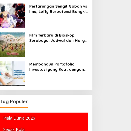
Pertarungan Sengit Gaban vs
Imu, Luffy Berpotensi Bangkit
di One Piece Chapter 1190
Film Terbaru di Bioskop
Surabaya: Jadwal dan Harga
Tiket
Membangun Portofolio
Investasi yang Kuat dengan
Strategi Tepat
Tag Populer
Piala Dunia 2026
Sepak Bola