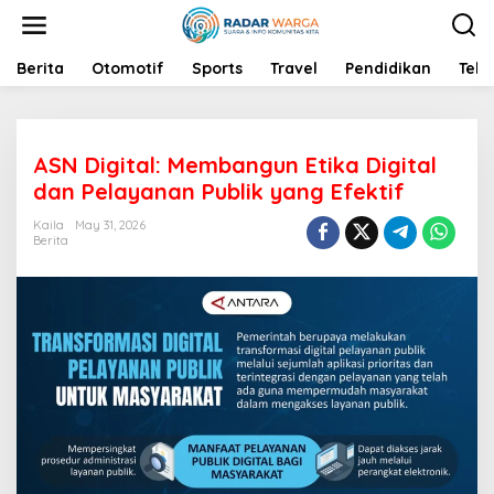
S
k
i
p
Berita
Otomotif
Sports
Travel
Pendidikan
Tekn
t
o
c
o
ASN Digital: Membangun Etika Digital
n
t
dan Pelayanan Publik yang Efektif
e
n
Kaila
May 31, 2026
Berita
t