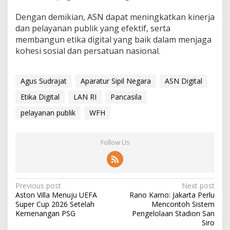
Dengan demikian, ASN dapat meningkatkan kinerja
dan pelayanan publik yang efektif, serta
membangun etika digital yang baik dalam menjaga
kohesi sosial dan persatuan nasional.
Agus Sudrajat
Aparatur Sipil Negara
ASN Digital
Etika Digital
LAN RI
Pancasila
pelayanan publik
WFH
Follow Us
P
Previous post
Next post
Aston Villa Menuju UEFA
Rano Karno: Jakarta Perlu
o
Super Cup 2026 Setelah
Mencontoh Sistem
s
Kemenangan PSG
Pengelolaan Stadion San
Siro