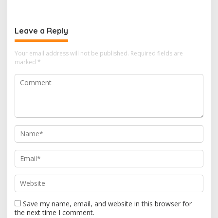
t
n
a
Leave a Reply
v
i
Your email address will not be published.
Required fields are
marked
*
g
a
t
i
o
n
Save my name, email, and website in this browser for
the next time I comment.