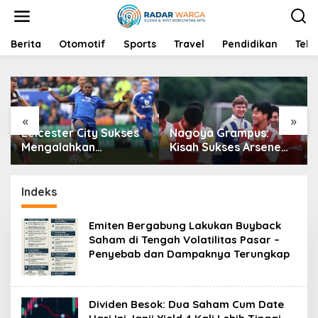
S
k
i
p
Berita
Otomotif
Sports
Travel
Pendidikan
Tekn
t
o
c
o
n
«
»
t
Leicester City Sukses
Nagoya Grampus:
e
n
Mengalahkan
Kisah Sukses Arsene
t
Northampton Town
Wenger di Jepang
Berkat Gol Caleb Okoli
Indeks
Emiten Bergabung Lakukan Buyback
Saham di Tengah Volatilitas Pasar –
Penyebab dan Dampaknya Terungkap
Dividen Besok: Dua Saham Cum Date