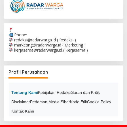
Phone:
redaksi@radarwarga.id
( Redaksi )
marketing@radarwarga.id
( Marketing )
kerjasama@radarwarga.id
( Kerjasama )
Profil Perusahaan
Tentang Kami
Kebijakan Redaksi
Saran dan Kritik
Disclaimer
Pedoman Media Siber
Kode Etik
Cookie Policy
Kontak Kami